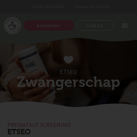
Praktijk: 045-5251291
Dienstlijn: 06-51237254
Aanmelden
Contact
ETSEO
Zwangerschap
PRENATALE SCREENING
ETSEO