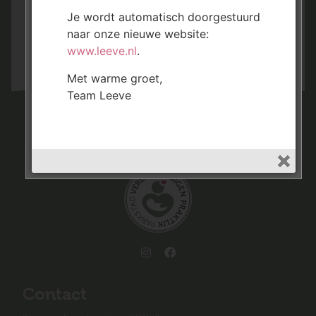
E-Consult
Je wordt automatisch doorgestuurd
naar onze nieuwe website:
of neem contact met ons op:
www.leeve.nl
.
045-5251291
Met warme groet,
Team Leeve
Contact