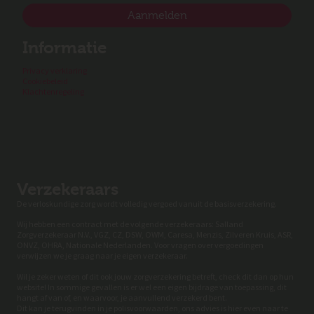
Aanmelden
Informatie
Privacy verklaring
Cookiebeleid
Klachtenregeling
Verzekeraars
De verloskundige zorg wordt volledig vergoed vanuit de basisverzekering.
Wij hebben een contract met de volgende verzekeraars: Salland
Zorgverzekeraar N.V., VGZ, CZ, DSW, OWM, Caresa, Menzis, Zilveren Kruis, ASR,
ONVZ, OHRA, Nationale Nederlanden. Voor vragen over vergoedingen
verwijzen we je graag naar je eigen verzekeraar.
Wil je zeker weten of dit ook jouw zorgverzekering betreft, check dit dan op hun
website! In sommige gevallen is er wel een eigen bijdrage van toepassing, dit
hangt af van of, en waarvoor, je aanvullend verzekerd bent.
Dit kan je terugvinden in je polisvoorwaarden, ons advies is hier even naar te