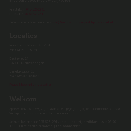
Bij zorgen of spoed mag je ons 24/7 bellen.
Praktijklijn
045-5251291
Dienstlijn
06-51237254
Je kunt ons ook e-mailen via
info@verloskundigenpraktijkparkstad.nl
Locaties
Prins Hendriklaan 376 B004
6443 AE Brunssum
Beuteweg 14
6373 LL Nieuwenhagen
Beneluxstraat 13
6372 AW Schaesberg
Route & beschrijving locaties
Welkom
Spreekt onze werkwijze jou aan en wil je je graag bij ons aanmelden? Leuk!
We kijken er naar uit om jullie te ontmoeten.
Je kunt bellen naar 045-5251291 van maandag t/m vrijdag tussen 09:00 –
17:00 uur of jezelf hieronder digitaal aanmelden.