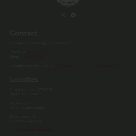
Contact
Bij zorgen of spoed mag je ons 24/7 bellen.
Praktijklijn
045-5251291
Dienstlijn
06-51237254
Je kunt ons ook e-mailen via
info@verloskundigenpraktijkparkstad.nl
Locaties
Prins Hendriklaan 376 B004
6443 AE Brunssum
Beuteweg 14
6373 LL Nieuwenhagen
Beneluxstraat 13
6372 AW Schaesberg
Route & beschrijving locaties