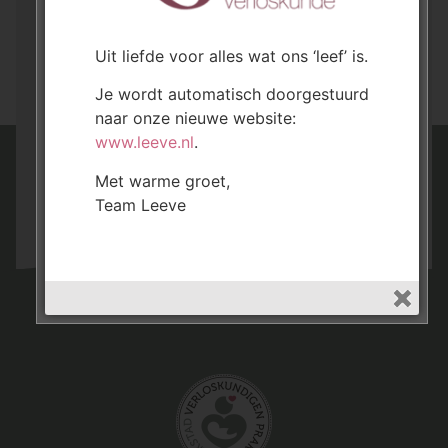
Aanmelden of een vraag?
Uit liefde voor alles wat ons ‘leef’ is.
Aanmelden
Je wordt automatisch doorgestuurd
naar onze nieuwe website:
www.leeve.nl
.
E-Consult
Met warme groet,
of neem contact met ons op:
Team Leeve
045-5251291