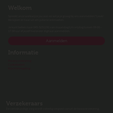
Welkom
Spreekt onze werkwijze jou aan en wil je je graag bij ons aanmelden? Leuk!
We kijken er naar uit om jullie te ontmoeten.
Je kunt bellen naar 045-5251291 van maandag t/m vrijdag tussen 09:00 –
17:00 uur of jezelf hieronder digitaal aanmelden.
Aanmelden
Informatie
Privacy verklaring
Cookiebeleid
Klachtenregeling
Verzekeraars
De verloskundige zorg wordt volledig vergoed vanuit de basisverzekering.