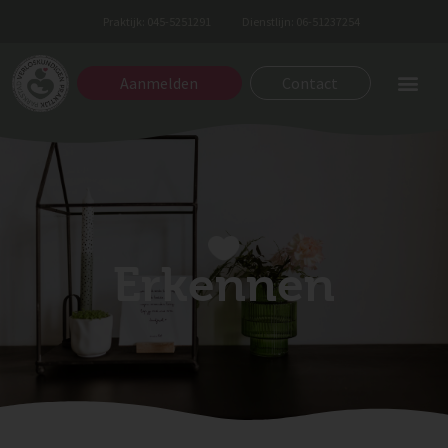
Praktijk: 045-5251291
Dienstlijn: 06-51237254
Aanmelden
Contact
Erkennen