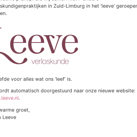
oskundigenpraktijken in Zuid-Limburg in het ‘leeve’ geroepe
en.
iefde voor alles wat ons ‘leef’ is.
ordt automatisch doorgestuurd naar onze nieuwe website:
leeve.nl
.
warme groet,
 Leeve
Aanmelden of een vraag