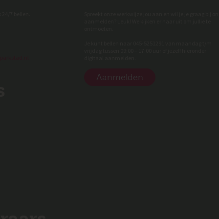
 24/7 bellen.
Spreekt onze werkwijze jou aan en wil je je graag bij on
aanmelden? Leuk! We kijken er naar uit om jullie te
ontmoeten.
Je kunt bellen naar 045-5251291 van maandag t/m
vrijdag tussen 09:00 – 17:00 uur of jezelf hieronder
parkstad.nl
digitaal aanmelden.
Aanmelden
s
raars