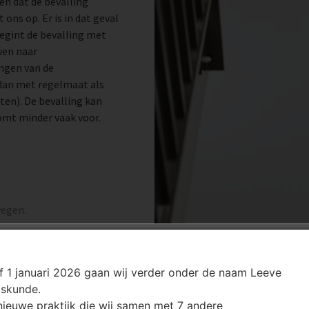
en dat de bevalling
ons op. Er is in dat geval
egint de bevalling met
wen naar
ingen van de
dan met regelmaat als
en). De bevalling kan
omt minder vaak voor.
wegen.
f 1 januari 2026 gaan wij verder onder de naam Leeve
oskunde.
n: 06 – 51237254.
nieuwe praktijk die wij samen met 7 andere