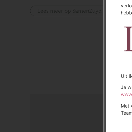
verl
Lees meer op SamenZuyd
hebb
Uit l
Je w
www.
Met 
Team