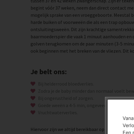
tussen 37 en 42 weken zwangerschap. Zijn er teken
begint vóór 37 weken, neem dan direct contact met 
mogelijk sprake van een vroeggeboorte. Meestal b
harde buiken of voorweeën die als een trap opbou
ontsluitingsweeën. Dit zijn krachtige samentrekk
baarmoederspier die vaak 1 minuut aanhouden en 
golven terugkomen om de paar minuten (3-5 minut
ook beginnen met het breken van de vliezen. Dit k
Je belt ons:
Bij helderrood bloedverlies.
Zodra je de baby minder dan normaal voelt be
Bij ongerustheid of zorgen.
Goede weeën a 4-5 min, ongeveer 1 min durend
Vruchtwaterverlies.
Vana
Verl
Hiervoor zijn we altijd bereikbaar op onze dienstlij
Een 