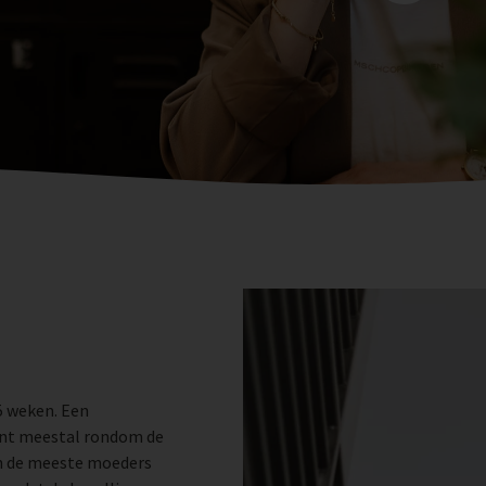
5 weken.
Een
int meestal rondom de
n de meeste moeders