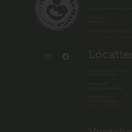
Bij zorgen of spoed mag je ons
Praktijklijn
045-5251291
Dienstlijn
06-51237254
Je kunt ons ook e-mailen via
info@verloskundigenpraktijk
Locatie
Prins Hendriklaan 376 B004
6443 AE Brunssum
Beuteweg 14
6373 LL Nieuwenhagen
Beneluxstraat 13
6372 AW Schaesberg
Route & beschrijving locaties
Verzeke