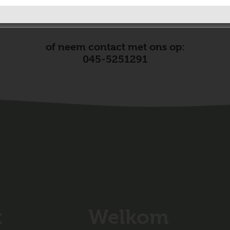
Aanmelden
E-Consult
of neem contact met ons op:
045-5251291
t
Welkom