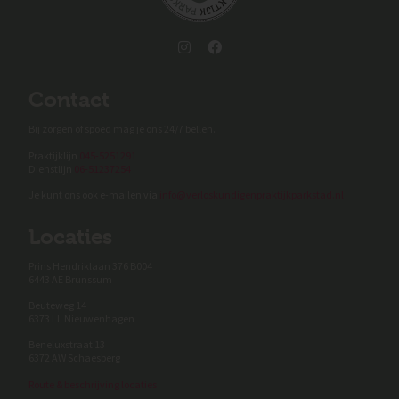
Contact
Bij zorgen of spoed mag je ons 24/7 bellen.
Praktijklijn
045-5251291
Dienstlijn
06-51237254
Je kunt ons ook e-mailen via
info@verloskundigenpraktijkparkstad.nl
Locaties
Prins Hendriklaan 376 B004
6443 AE Brunssum
Beuteweg 14
6373 LL Nieuwenhagen
Beneluxstraat 13
6372 AW Schaesberg
Route & beschrijving locaties