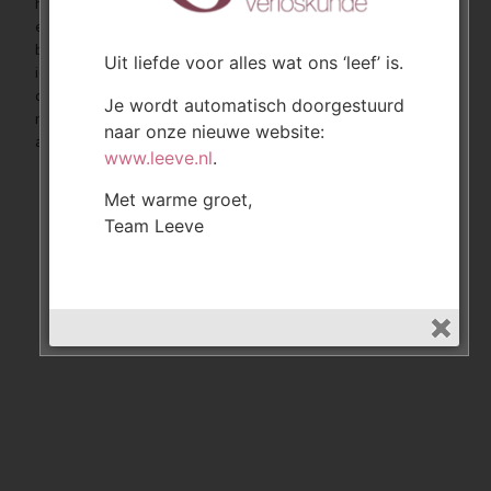
huisartsen, apotheek, fysiotherapie, logopedie, bloedafname
en verschillende andere disciplines. Het centrum is makkelijk te
bereiken en er is voldoende parkeergelegenheid. We hebben
Uit liefde voor alles wat ons ‘leef’ is.
iedere dinsdag ochtend spreekuur in de “universele ruimte” op
de begane grond. Neem plaats op 1 van de stoelen, het is niet
Je wordt automatisch doorgestuurd
nodig je te melden. We vragen je zelf binnen rond het
naar onze nieuwe website:
afgesproken tijdstip.
www.leeve.nl
.
Met warme groet,
Team Leeve