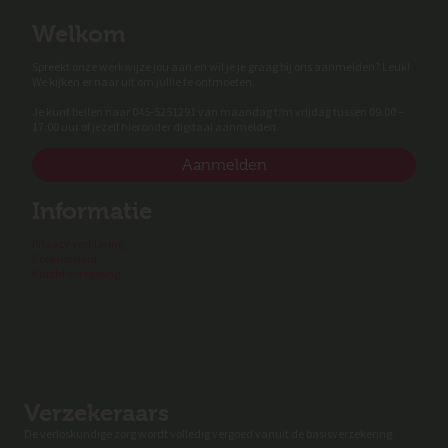
Welkom
Spreekt onze werkwijze jou aan en wil je je graag bij ons aanmelden? Leuk!
We kijken er naar uit om jullie te ontmoeten.
Je kunt bellen naar 045-5251291 van maandag t/m vrijdag tussen 09:00 –
17:00 uur of jezelf hieronder digitaal aanmelden.
Aanmelden
Informatie
Privacy verklaring
Cookiebeleid
Klachtenregeling
Verzekeraars
De verloskundige zorg wordt volledig vergoed vanuit de basisverzekering.