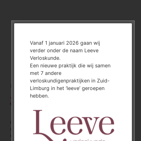
Vanaf 1 januari 2026 gaan wij
verder onder de naam Leeve
Verloskunde.
Een nieuwe praktijk die wij samen
met 7 andere
verloskundigenpraktijken in Zuid-
NIEUWENHAGEN
Limburg in het ‘leeve’ geroepen
hebben.
Medische centrum Nieuwenhagen
Beuteweg 14
6373 LL Landgraaf
Onze spreekuurlocatie in nieuwenhagen bevindt zich in medisch
centrum nieuwenhagen (gelegen aan het sunplein). In dit
centrum bevinden zich naast onze verloskundigen praktijk ook