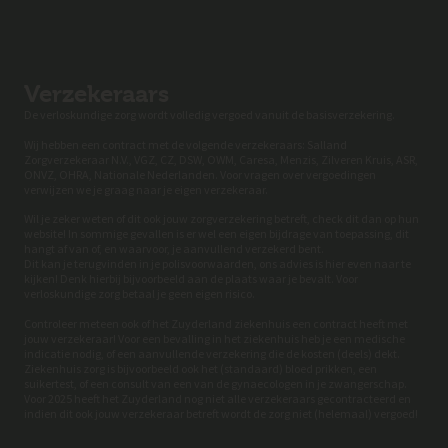
Verzekeraars
De verloskundige zorg wordt volledig vergoed vanuit de basisverzekering.
Wij hebben een contract met de volgende verzekeraars: Salland
Zorgverzekeraar N.V., VGZ, CZ, DSW, OWM, Caresa, Menzis, Zilveren Kruis, ASR,
ONVZ, OHRA, Nationale Nederlanden. Voor vragen over vergoedingen
verwijzen we je graag naar je eigen verzekeraar.
Wil je zeker weten of dit ook jouw zorgverzekering betreft, check dit dan op hun
website! In sommige gevallen is er wel een eigen bijdrage van toepassing, dit
hangt af van of, en waarvoor, je aanvullend verzekerd bent.
Dit kan je terugvinden in je polisvoorwaarden, ons advies is hier even naar te
kijken! Denk hierbij bijvoorbeeld aan de plaats waar je bevalt. Voor
verloskundige zorg betaal je geen eigen risico.
Controleer meteen ook of het Zuyderland ziekenhuis een contract heeft met
jouw verzekeraar! Voor een bevalling in het ziekenhuis heb je een medische
indicatie nodig, of een aanvullende verzekering die de kosten (deels) dekt.
Ziekenhuis zorg is bijvoorbeeld ook het (standaard) bloed prikken, een
suikertest, of een consult van een van de gynaecologen in je zwangerschap.
Voor 2025 heeft het Zuyderland nog niet alle verzekeraars gecontracteerd en
indien dit ook jouw verzekeraar betreft wordt de zorg niet (helemaal) vergoed!