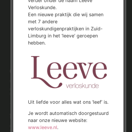
verder onder de naam Leeve
Verloskunde.
Een nieuwe praktijk die wij samen
met 7 andere
verloskundigenpraktijken in Zuid-
Limburg in het ‘leeve’ geroepen
hebben.
Contact
Bij zorgen of spoed mag je ons 24/7 bellen.
Praktijklijn
045-5251291
Dienstlijn
06-51237254
Uit liefde voor alles wat ons ‘leef’ is.
Je kunt ons ook e-mailen via
info@verloskundigenpraktijkparkstad.nl
Je wordt automatisch doorgestuurd
Locaties
naar onze nieuwe website:
Prins Hendriklaan 376 B004
www.leeve.nl
.
6443 AE Brunssum