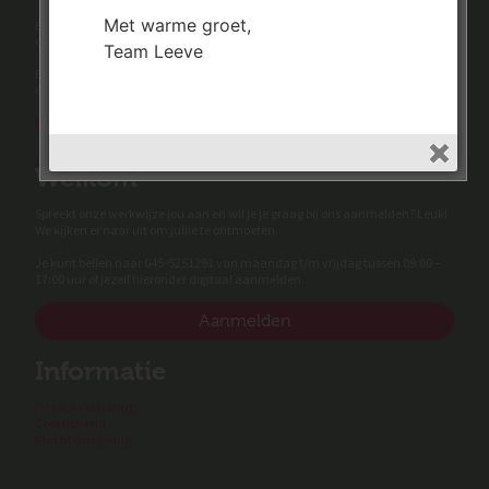
Met warme groet,
Beuteweg 14
6373 LL Nieuwenhagen
Team Leeve
Beneluxstraat 13
6372 AW Schaesberg
Route & beschrijving locaties
Welkom
Spreekt onze werkwijze jou aan en wil je je graag bij ons aanmelden? Leuk!
We kijken er naar uit om jullie te ontmoeten.
Je kunt bellen naar 045-5251291 van maandag t/m vrijdag tussen 09:00 –
17:00 uur of jezelf hieronder digitaal aanmelden.
Aanmelden
Informatie
Privacy verklaring
Cookiebeleid
Klachtenregeling